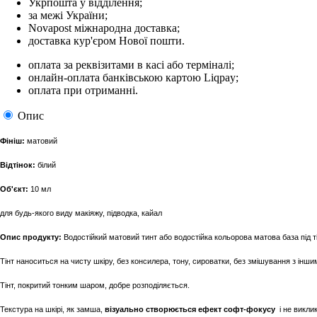
Укрпошта у відділення;
за межі України;
Novapost міжнародна доставка;
доставка кур'єром Нової пошти.
оплата за реквізитами в касі або терміналі;
онлайн-оплата банківською картою Liqpay;
оплата при отриманні.
Опис
Фініш:
матовий
Відтінок:
білий
Об'єкт:
10 мл
для будь-якого виду макіяжу, підводка, кайал
Опис продукту:
Водостійкий матовий тинт або водостійка кольорова матова база під ті
Тінт наноситься на чисту шкіру, без консилера, тону, сироватки, без змішування з інш
Тінт, покритий тонким шаром, добре розподіляється.
Текстура на шкірі, як замша,
візуально створюється ефект софт-фокусу
і не викли