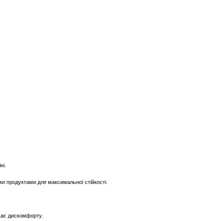
ні.
ими продуктами для максимальної стійкості.
кає дискомфорту.