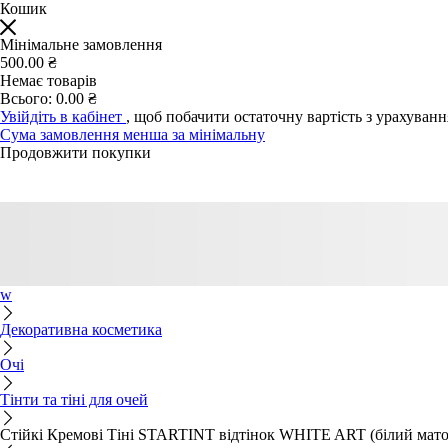
Кошик
Мінімальне замовлення
500.00 ₴
Немає товарів
Всього:
0.00 ₴
Увійдіть в кабінет
, щоб побачити остаточну вартість з урахуван
Сума замовлення менша за мінімальну
Продовжити покупки
w
Декоративна косметика
Очі
Тінти та тіні для очей
Стійкі Кремові Тіні STARTINT відтінок WHITE ART (білий ма