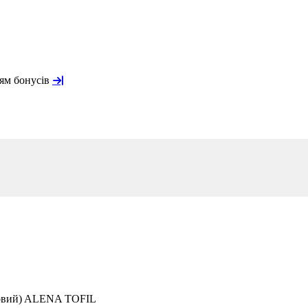
ням бонусів
товий) ALENA TOFIL