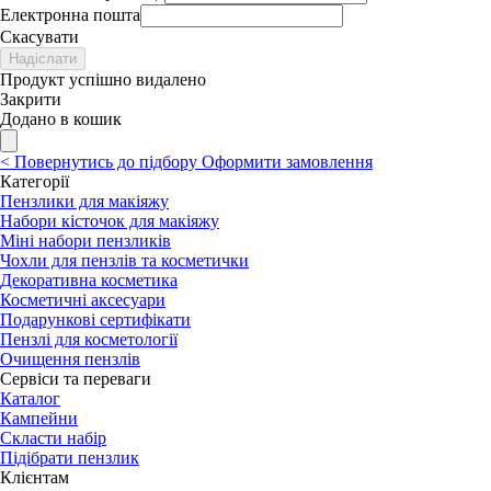
Електронна пошта
Скасувати
Надіслати
Продукт успішно видалено
Закрити
Додано в кошик
<
Повернутись до підбору
Оформити замовлення
Категорії
Пензлики для макіяжу
Набори кісточок для макіяжу
Міні набори пензликів
Чохли для пензлів та косметички
Декоративна косметика
Косметичні аксесуари
Подарункові сертифікати
Пензлі для косметології
Очищення пензлів
Сервіси та переваги
Каталог
Кампейни
Скласти набір
Підібрати пензлик
Клієнтам