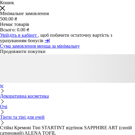
Кошик
Мінімальне замовлення
500.00 ₴
Немає товарів
Всього:
0.00 ₴
Увійдіть в кабінет
, щоб побачити остаточну вартість з
урахуванням бонусів
Сума замовлення менша за мінімальну
Продовжити покупки
w
Декоративна косметика
Очі
Тінти та тіні для очей
Стійкі Кремові Тіні STARTINT відтінок SAPPHIRE ART (синій
сатиновий) ALENA TOFIL