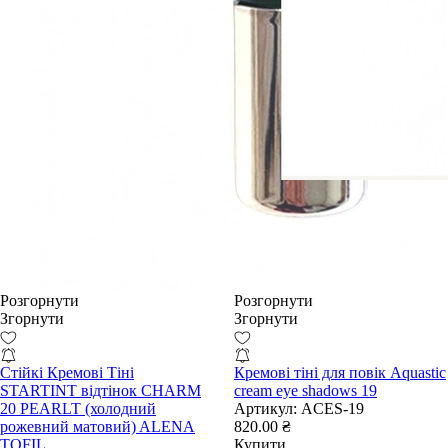
Розгорнути
Розгорнути
Згорнути
Згорнути
Стійкі Кремові Тіні
Кремові тіні для повік Aquastic
STARTINT відтінок CHARM
cream eye shadows 19
20 PEARLT (холодний
Артикул:
ACES-19
рожевний матовий) ALENA
820.00 ₴
TOFIL
Купити