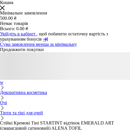
Кошик
Мінімальне замовлення
500.00 ₴
Немає товарів
Всього:
0.00 ₴
Увійдіть в кабінет
, щоб побачити остаточну вартість з
урахуванням бонусів
Сума замовлення менша за мінімальну
Продовжити покупки
w
Декоративна косметика
Очі
Тінти та тіні для очей
Стійкі Кремові Тіні STARTINT відтінок EMERALD ART
(смарагдовий сатиновий) ALENA TOFIL