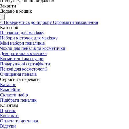
Продукт успішно видалено
Закрити
Додано в кошик
<
Повернутись до підбору
Оформити замовлення
Категорії
Пензлики для макіяжу
Набори кісточок для макіяжу
Міні набори пензликів
Чохли для пензлів та косметички
Декоративна косметика
Косметичні аксесуари
Подарункові сертифікати
Пензлі для косметології
Очищення пензлів
Сервіси та переваги
Каталог
Кампейни
Скласти набір
Підібрати пензлик
Клієнтам
Про нас
Контакти
Оплата та доставка
Відгуки