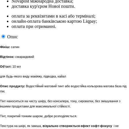
Novapost міжнародна доставка;
доставка кур'єром Нової пошти.
оплата за реквізитами в касі або терміналі;
онлайн-оплата банківською картою Liqpay;
оплата при отриманні.
Опис
Фініш:
сатин
Відтінок:
смарагдовий
Об'єкт:
10 мл
для будь-якого виду макіяжу, підводка, кайал
Опис продукту:
Водостійкий матовий тинт або водостійка кольорова матова база під
тіні.
Тінт наноситься на чисту шкіру, без консилера, тону, сироватки, без змішування з
іншими продуктами для максимальної стійкості.
Тінт, покритий тонким шаром, добре розподіляється.
Текстура на шкірі, як замша,
візуально створюється ефект софт-фокусу
і не