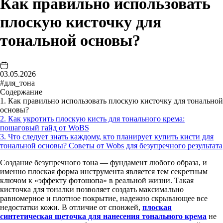
Как правильно использовать
плоскую кисточку для
тональной основы?
03.05.2026
#для_тона
Содержание
1. Как правильно использовать плоскую кисточку для тональной
основы?
2. Как укротить плоскую кисть для тонального крема:
пошаговый гайд от WoBS
3. Что следует знать каждому, кто планирует купить кисти для
тональной основы? Советы от Wobs для безупречного результата
Создание безупречного тона — фундамент любого образа, и
именно плоская форма инструмента является тем секретным
ключом к «эффекту фотошопа» в реальной жизни. Такая
кисточка для тоналки
позволяет создать максимально
равномерное и плотное покрытие, надежно скрывающее все
недостатки кожи. В отличие от спонжей,
плоская
синтетическая щеточка для нанесения тонального крема
не