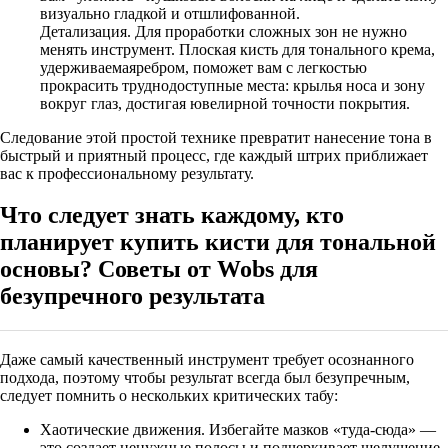
визуально гладкой и отшлифованной.
Детализация. Для проработки сложных зон не нужно
менять инструмент. Плоская кисть для тонального крема
,
удерживаемая
ребром, поможет вам с легкостью
прокрасить труднодоступные места: крылья носа и зону
вокруг глаз, достигая ювелирной точности покрытия.
Следование этой простой технике превратит нанесение тона в
быстрый и приятный процесс, где каждый штрих приближает
вас к профессиональному результату.
Что следует знать каждому, кто
планирует купить кисти для тональной
основы? Советы от Wobs для
безупречного результата
Даже самый качественный инструмент требует осознанного
подхода, поэтому чтобы результат всегда был безупречным,
следует помнить о нескольких критических табу:
Хаотические движения. Избегайте мазков «туда-сюда» —
это создает ненужные полосы и подчеркивает шелушение.