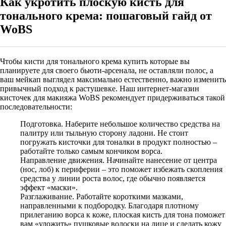
Как укротить плоскую кисть для
тонального крема: пошаговый гайд от
WoBS
Чтобы
кисти для тонального крема купить которые вы
планируете для своего бьюти-арсенала, не оставляли полос, а
ваш мейкап выглядел максимально естественно, важно изменить
привычный подход к растушевке. Наш интернет-магазин
кисточек для макияжа WoBS
рекомендует придерживаться такой
последовательности:
Подготовка. Наберите небольшое количество средства на
палитру или тыльную сторону ладони. Не стоит
погружать
кисточки для тоналки в продукт полностью –
работайте только самым кончиком ворса.
Направление движения. Начинайте нанесение от центра
(нос, лоб) к периферии – это поможет избежать скопления
средства у линии роста волос, где обычно появляется
эффект «маски».
Разглаживание. Работайте короткими мазками,
направленными к подбородку. Благодаря плотному
прилеганию ворса к коже, плоская кисть для тона поможет
вам «уложить» пушковые волоски на лице и сделать кожу