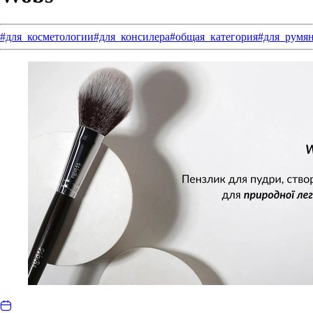
#для_косметологии
#для_консилера
#общая_категория
#для_румя