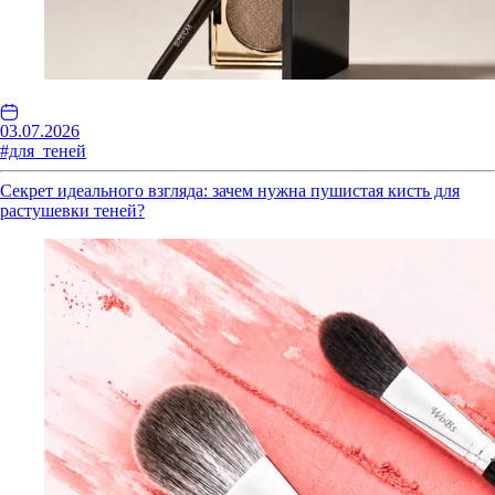
03.07.2026
#для_теней
Секрет идеального взгляда: зачем нужна пушистая кисть для
растушевки теней?