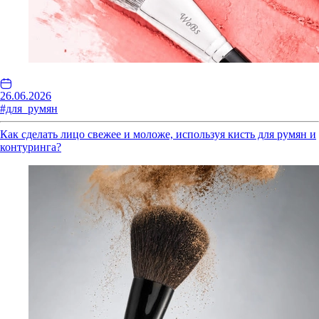
26.06.2026
#для_румян
Как сделать лицо свежее и моложе, используя кисть для румян и
контуринга?