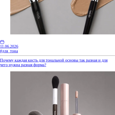
11.06.2026
#для_тона
Почему каждая кисть для тональной основы так разная и для
чего нужна разная форма?