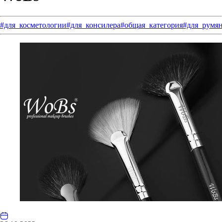
#для_косметологии
#для_консилера
#общая_категория
#для_румя