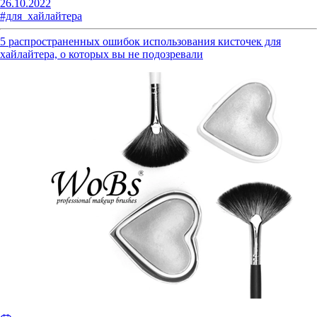
26.10.2022
#для_хайлайтера
5 распространенных ошибок использования кисточек для
хайлайтера, о которых вы не подозревали