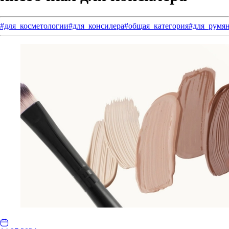
#для_косметологии
#для_консилера
#общая_категория
#для_румя