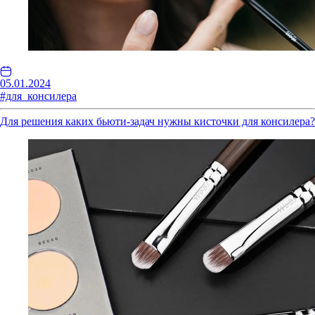
05.01.2024
#для_консилера
Для решения каких бьюти-задач нужны кисточки для консилера?