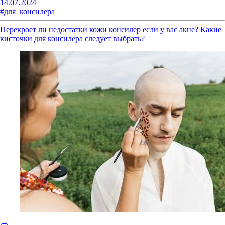
14.07.2024
#для_консилера
Перекроет ли недостатки кожи консилер если у вас акне? Какие
кисточки для консилера следует выбрать?