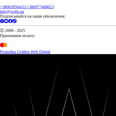
+380639564111
+380977468023
info@wobs.ua
Подписывайся на наши обновления:
Ⓒ 2008 - 2025
Принимаем оплату:
Розробка Golden-Web Digital