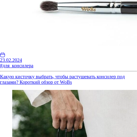
23.02.2024
#для_консилера
Какую кисточку выбрать, чтобы растушевать консилер под
глазами? Короткий обзор от WoBs