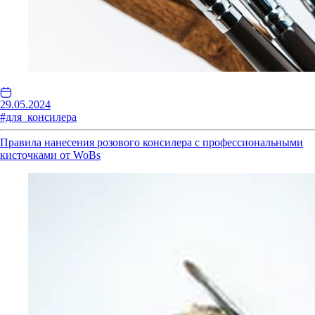
29.05.2024
#для_консилера
Правила нанесения розового консилера с профессиональными
кисточками от WoBs