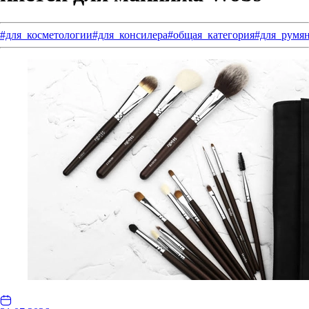
#для_косметологии
#для_консилера
#общая_категория
#для_румя