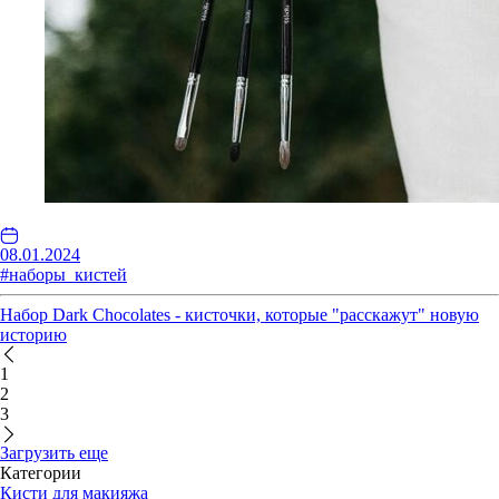
08.01.2024
#наборы_кистей
Набор Dark Chocolates - кисточки, которые "расскажут" новую
историю
1
2
3
Загрузить еще
Категории
Кисти для макияжа