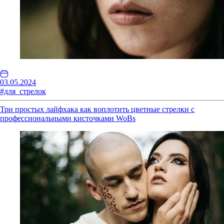
03.05.2024
#для_стрелок
Три простых лайфхака как воплотить цветные стрелки с
профессиональными кисточками WoBs