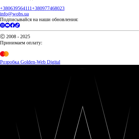
+380639564111
+380977468023
info@wobs.ua
Подписывайся на наши обновления:
Ⓒ 2008 - 2025
Принимаем оплату:
Розробка Golden-Web Digital