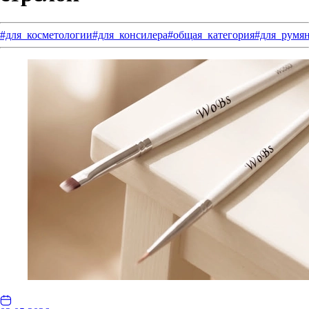
#для_косметологии
#для_консилера
#общая_категория
#для_румя