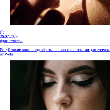
26.07.2023
#для_стрелок
Рисуй яркие линии под образы в очках с косточками для стрелок
от Wobs