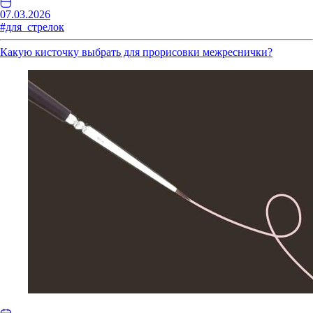
07.03.2026
#для_стрелок
Какую кисточку выбрать для прорисовки межреснички?