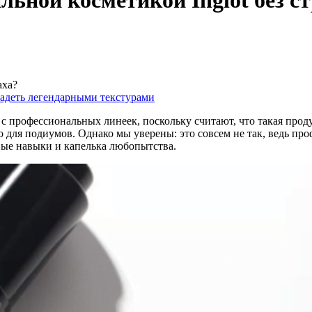
льной косметикой Inglot без с
аха?
владеть легендарными текстурами
с профессиональных линеек, поскольку считают, что такая прод
о для подиумов. Однако мы уверены: это совсем не так, ведь
про
овые навыки и капелька любопытства.