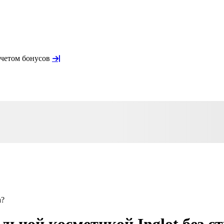
учетом бонусов
а?