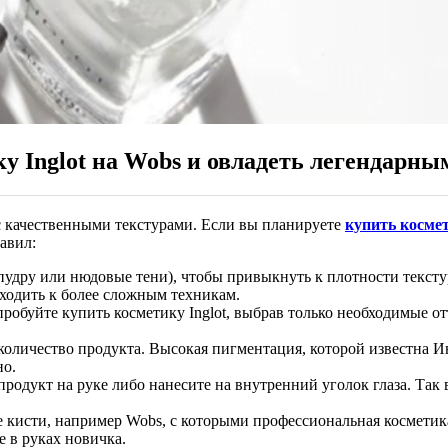
у Inglot на Wobs и овладеть легендарны
 с качественными текстурами. Если вы планируете
купить косме
авил:
пудру или нюдовые тени), чтобы привыкнуть к плотности текст
еходить к более сложным техникам.
обуйте купить косметику Inglot, выбрав только необходимые от
оличество продукта. Высокая пигментация, которой известна Ин
но.
продукт на руке либо нанесите на внутренний уголок глаза. Так
 кисти, например Wobs, с которыми профессиональная косметик
е в руках новичка.