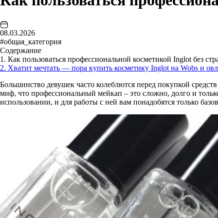
Как пользоваться профессиона
08.03.2026
#общая_категория
Содержание
1. Как пользоваться профессиональной косметикой Inglot без стр
2. Хватит мечтать — пора купить косметику Inglot на Wobs и о
Большинство девушек часто колеблются перед покупкой средств 
миф, что профессиональный мейкап – это сложно, долго и тольк
использовании, и для работы с ней вам понадобятся только баз