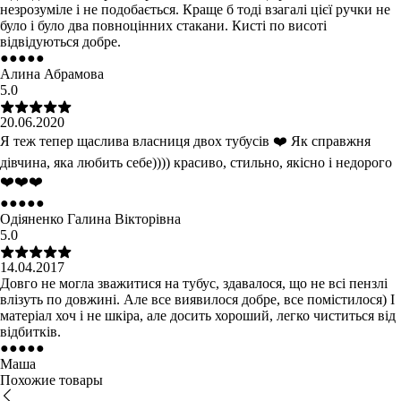
незрозуміле і не подобається. Краще б тоді взагалі цієї ручки не
було і було два повноцінних стакани. Кисті по висоті
відвідуються добре.
●
●
●
●
●
Алина Абрамова
5.0
20.06.2020
Я теж тепер щаслива власниця двох тубусів ❤️ Як справжня
дівчина, яка любить себе)))) красиво, стильно, якісно і недорого
❤️❤️❤️
●
●
●
●
●
Одіяненко Галина Вікторівна
5.0
14.04.2017
Довго не могла зважитися на тубус, здавалося, що не всі пензлі
влізуть по довжині. Але все виявилося добре, все помістилося) І
матеріал хоч і не шкіра, але досить хороший, легко чиститься від
відбитків.
●
●
●
●
●
Маша
Похожие товары