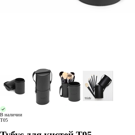
В наличии
T05
Тубус для кистей T05