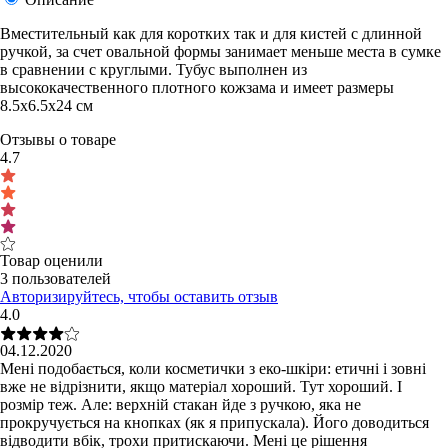
Вместительный как для коротких так и для кистей с длинной
ручкой, за счет овальной формы занимает меньше места в сумке
в сравнении с круглыми. Тубус выполнен из
высококачественного плотного кожзама и имеет размеры
8.5х6.5х24 см
Отзывы о товаре
4.7
Товар оценили
3 пользователей
Авторизируйтесь, чтобы оставить отзыв
4.0
04.12.2020
Мені подобається, коли косметички з еко-шкіри: етичні і зовні
вже не відрізнити, якщо матеріал хороший. Тут хороший. І
розмір теж. Але: верхній стакан йде з ручкою, яка не
прокручується на кнопках (як я припускала). Його доводиться
відводити вбік, трохи притискаючи. Мені це рішення