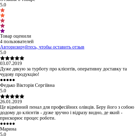
5.0
Товар оценили
4 пользователей
Авторизируйтесь, чтобы оставить отзыв
5.0
03.07.2019
Дуже дякую за турботу про клієнтів, оперативну доставку та
чудову продукцію!
●
●
●
●
●
Федько Вікторія Сергіївна
5.0
26.01.2019
Це відмінний пенал для професійних олівців. Беру його з собою
додому до клієнтів - дуже зручно і відразу видно, де який -
прискорює процес роботи.
●
●
●
●
●
Марина
5.0