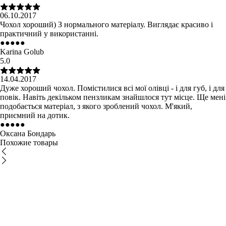
06.10.2017
Чохол хороший) З нормального матеріалу. Виглядає красиво і
практичний у використанні.
●
●
●
●
●
Karina Golub
5.0
14.04.2017
Дуже хороший чохол. Помістилися всі мої олівці - і для губ, і для
повік. Навіть декільком пензликам знайшлося тут місце. Ще мені
подобається матеріал, з якого зроблений чохол. М'який,
приємний на дотик.
●
●
●
●
●
Оксана Бондарь
Похожие товары