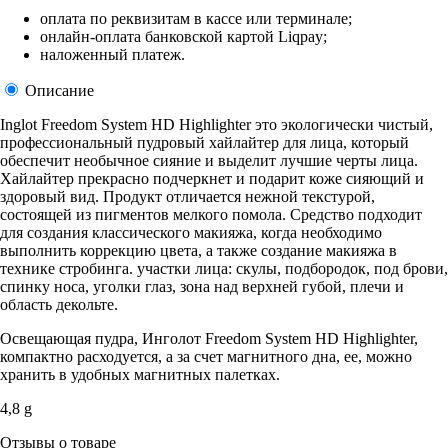
оплата по реквизитам в кассе или терминале;
онлайн-оплата банковской картой Liqpay;
наложенный платеж.
Описание
Inglot Freedom System HD Highlighter это экологически чистый,
профессиональный пудровый хайлайтер для лица, который
обеспечит необычное сияние и выделит лучшие черты лица.
Хайлайтер прекрасно подчеркнет и подарит коже сияющий и
здоровый вид. Продукт отличается нежной текстурой,
состоящей из пигментов мелкого помола. Средство подходит
для создания классического макияжа, когда необходимо
выполнить коррекцию цвета, а также создание макияжа в
технике стробинга. участки лица: скулы, подбородок, под брови,
спинку носа, уголки глаз, зона над верхней губой, плечи и
область декольте.
Освещающая пудра, Инголот Freedom System HD Highlighter,
компактно расходуется, а за счет магнитного дна, ее, можно
хранить в удобных магнитных палетках.
4,8 g
Отзывы о товаре