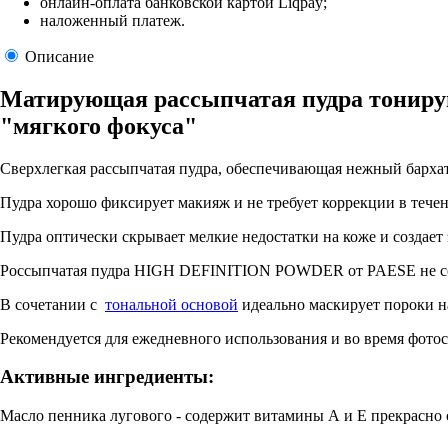
онлайн-оплата банковской картой Liqpay;
наложенный платеж.
Описание
Матирующая рассыпчатая пудра тонир
"мягкого фокуса"
Сверхлегкая рассыпчатая пудра, обеспечивающая нежный барх
Пудра хорошо фиксирует макияж и не требует коррекции в течен
Пудра оптически скрывает мелкие недостатки на коже и создает эф
Россыпчатая пудра HIGH DEFINITION POWDER от PAESE не созд
В сочетании с
тональной основой
идеально маскирует пороки на
Рекомендуется для ежедневного использования и во время фотос
Активные ингредиенты:
Масло пенника лугового - содержит витамины А и Е прекрасно 