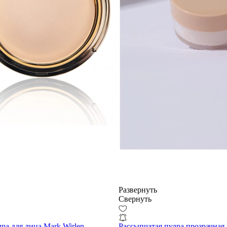
Развернуть
Свернуть
ра для лица Mark Wirlen
Рассыпчатая пудра прозрачн