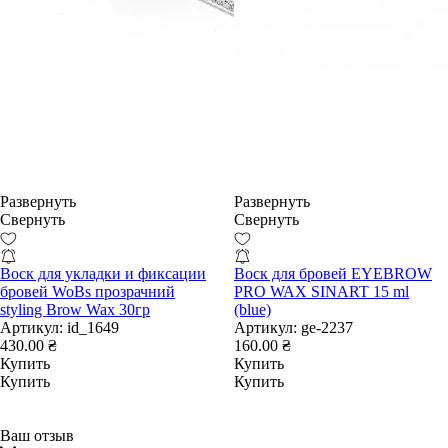
Развернуть
Развернуть
Свернуть
Свернуть
Воск для укладки и фиксации
Воск для бровей EYEBROW
бровей WoBs прозрачний
PRO WAX SINART 15 ml
styling Brow Wax 30гр
(blue)
Артикул:
id_1649
Артикул:
ge-2237
430.00 ₴
160.00 ₴
Купить
Купить
Купить
Купить
Ваш отзыв