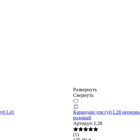
Развернуть
Свернуть
губ L41
Карандаш для губ L28 неонов
розовый
Артикул:
L28
(1)