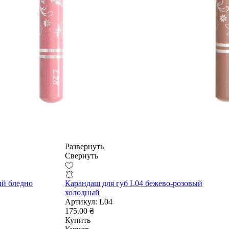
Развернуть
Свернуть
ый бледно
Карандаш для губ L04 бежево-розовый
холодный
Артикул:
L04
175.00 ₴
Купить