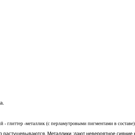
а.
й - глиттер -металлик (с перламутровыми пигментами в составе)
ко растушевываются. Металлики ;дают невероятное сияние 