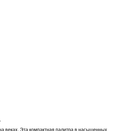
.
на веках. Эта компактная палитра в насыщенных