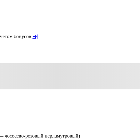
учетом бонусов
rl — лососево-розовый перламутровый)