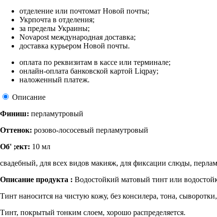
отделение или почтомат Новой почты;
Укрпочта в отделения;
за пределы Украины;
Novapost международная доставка;
доставка курьером Новой почты.
оплата по реквизитам в кассе или терминале;
онлайн-оплата банковской картой Liqpay;
наложенный платеж.
Описание
Финиш:
перламутровый
Оттенок:
розово-лососевый перламутровый
Об' ;ект:
10 мл
свадебный, для всех видов макияж, для фиксации слюды, перла
Описание продукта :
Водостойкий матовый тинт или водостойка
Тинт наносится на чистую кожу, без консилера, тона, сыворотк
Тинт, покрытый тонким слоем, хорошо распределяется.