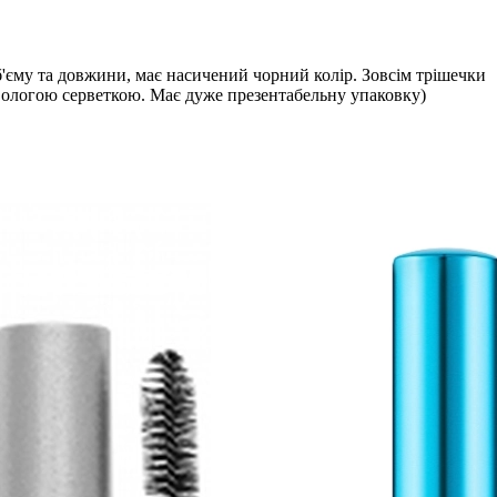
об'єму та довжини, має насичений чорний колір. Зовсім трішечки
 вологою серветкою. Має дуже презентабельну упаковку)