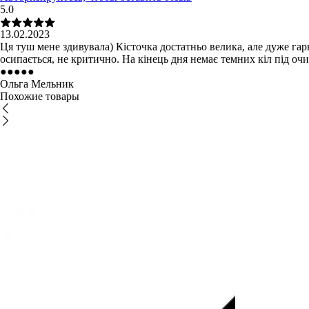
5.0
13.02.2023
Ця туш мене здивувала) Кісточка достатньо велика, але дуже гар
осипається, не критично. На кінець дня немає темних кіл під о
●
●
●
●
●
Ольга Мельник
Похожие товары