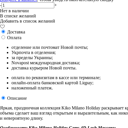
-
+
Нет в наличии
В списке желаний
Добавить в список желаний
Доставка
Оплата
отделение или почтомат Новой почты;
Укрпочта в отделения;
за пределы Украины;
Novapost международная доставка;
доставка курьером Новой почты.
оплата по реквизитам в кассе или терминале;
онлайн-оплата банковской картой Liqpay;
наложенный платеж.
Описание
Яркая, праздничная коллекция Kiko Milano Holiday раскрывает
объема сделает ваш взгляд открытым и выразительным, как ник
и невероятную длину.
Особенности Kiko Milano Holiday Gems 4D Lash Mascara: