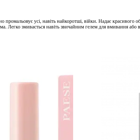
но промальовує усі, навіть найкоротші, війки. Надає красивого 
чима. Легко змивається навіть звичайним гелем для вмивання або