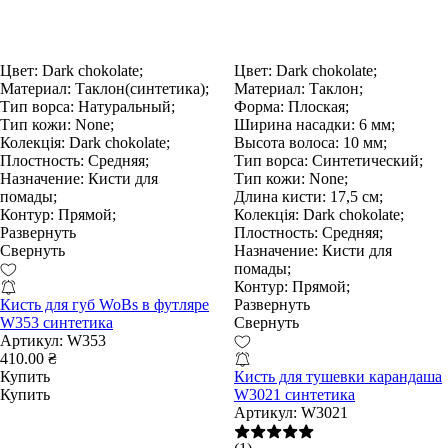
Цвет:
Dark chokolate;
Цвет:
Dark chokolate;
Материал:
Таклон(синтетика);
Материал:
Таклон;
Тип ворса:
Натуральный;
Форма:
Плоская;
Тип кожи:
None;
Ширина насадки:
6 мм;
Колекція:
Dark chokolate;
Высота волоса:
10 мм;
Плостность:
Средняя;
Тип ворса:
Синтетический;
Назначение:
Кисти для
Тип кожи:
None;
помады;
Длина кисти:
17,5 см;
Контур:
Прямой;
Колекція:
Dark chokolate;
Развернуть
Плостность:
Средняя;
Свернуть
Назначение:
Кисти для
помады;
Контур:
Прямой;
Кисть для губ WoBs в футляре
Развернуть
W353 синтетика
Свернуть
Артикул:
W353
410.00 ₴
Купить
Кисть для тушевки карандаша
Купить
W3021 синтетика
Артикул:
W3021