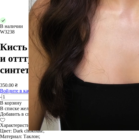
В наличии
W3238
Кисть для тонких линий , губ
и отттушовки стрелки W3238
синтетика
350.00 ₴
Войдите в кабинет
, чтобы увидеть окончательную скидку
-
+
В корзину
В списке желаний
Добавить в список желаний
Характеристики:
Цвет: Dark chokolate;
Материал: Таклон;