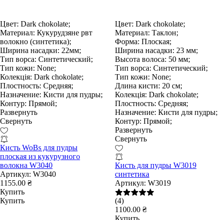
Цвет:
Dark chokolate;
Цвет:
Dark chokolate;
Материал:
Кукурудзяне рвт
Материал:
Таклон;
волокно (синтетика);
Форма:
Плоская;
Ширина насадки:
22мм;
Ширина насадки:
23 мм;
Тип ворса:
Синтетический;
Высота волоса:
50 мм;
Тип кожи:
None;
Тип ворса:
Синтетический;
Колекція:
Dark chokolate;
Тип кожи:
None;
Плостность:
Средняя;
Длина кисти:
20 см;
Назначение:
Кисти для пудры;
Колекція:
Dark chokolate;
Контур:
Прямой;
Плостность:
Средняя;
Развернуть
Назначение:
Кисти для пудры;
Свернуть
Контур:
Прямой;
Развернуть
Свернуть
Кисть WoBs для пудры
плоская из кукурузного
волокна W3040
Кисть для пудры W3019
Артикул:
W3040
синтетика
1155.00 ₴
Артикул:
W3019
Купить
Купить
(4)
1100.00 ₴
Купить