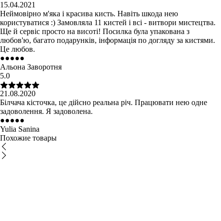
15.04.2021
Неймовірно м'яка і красива кисть. Навіть шкода нею
користуватися :) Замовляла 11 кистей і всі - витвори мистецтва.
Ще й сервіс просто на висоті! Посилка була упакована з
любов'ю, багато подарунків, інформація по догляду за кистями.
Це любов.
●
●
●
●
●
Альона Заворотня
5.0
21.08.2020
Білчача кісточка, це дійсно реальна річ. Працювати нею одне
задоволення. Я задоволена.
●
●
●
●
●
Yulia Sanina
Похожие товары