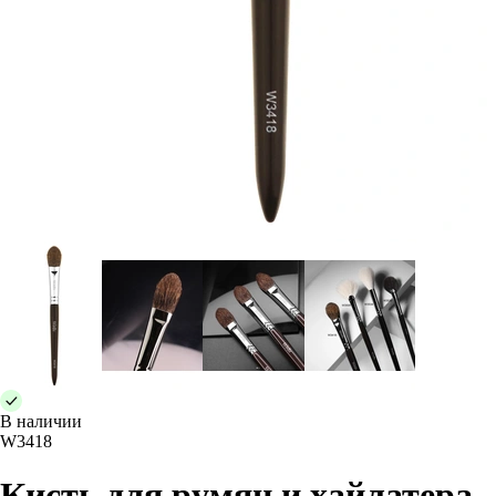
В наличии
W3418
Кисть для румян и хайлатера