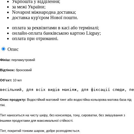
Укрпошта у відділення;
за межі України;
Novapost міжнародна доставка;
доставка кур'єром Нової пошти.
оплата за реквізитами в касі або терміналі;
онлайн-оплата банківською картою Liqpay;
оплата при отриманні.
Опис
Фініш:
перламутровий
Відтінок:
бронзовий
Об'єкт:
10 мл
весільний, для всіх видів макіяж, для фіксації слюди, пе
Опис продукту:
Водостійкий матовий тинт або водостійка кольорова матова база під
тіні.
Тінт наноситься на чисту шкіру, без консилера, тону, сироватки, без змішування з
іншими продуктами для максимальної стійкості.
Тінт, покритий тонким шаром, добре розподіляється.