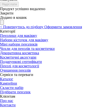
Надіслати
Продукт успішно видалено
Закрити
Додано в кошик
<
Повернутись до підбору
Оформити замовлення
Категорії
Пензлики для макіяжу
Набори кісточок для макіяжу
Міні набори пензликів
Чохли для пензлів та косметички
Декоративна косметика
Косметичні аксесуари
Подарункові сертифікати
Пензлі для косметології
Очищення пензлів
Сервіси та переваги
Каталог
Кампейни
Скласти набір
Підібрати пензлик
Клієнтам
Про нас
Контакти