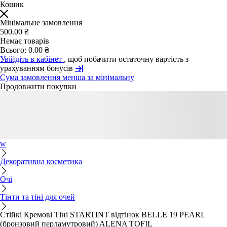
Кошик
Мінімальне замовлення
500.00 ₴
Немає товарів
Всього:
0.00 ₴
Увійдіть в кабінет
, щоб побачити остаточну вартість з
урахуванням бонусів
Сума замовлення менша за мінімальну
Продовжити покупки
w
Декоративна косметика
Очі
Тінти та тіні для очей
Стійкі Кремові Тіні STARTINT відтінок BELLE 19 PEARL
(бронзовий перламутровий) ALENA TOFIL