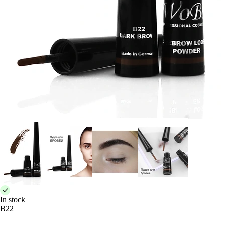
In stock
B22