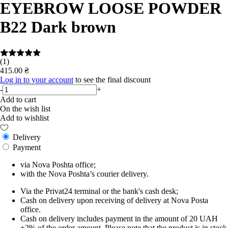
EYEBROW LOOSE POWDER
B22 Dark brown
(1)
415.00 ₴
Log in to your account
to see the final discount
-
+
Add to cart
On the wish list
Add to wishlist
Delivery
Payment
via Nova Poshta office;
with the Nova Poshta’s courier delivery.
Via the Privat24 terminal or the bank's cash desk;
Cash on delivery upon receiving of delivery at Nova Posta
office.
Cash on delivery includes payment in the amount of 20 UAH
+2% of the order amount. Please note that the product is in stock