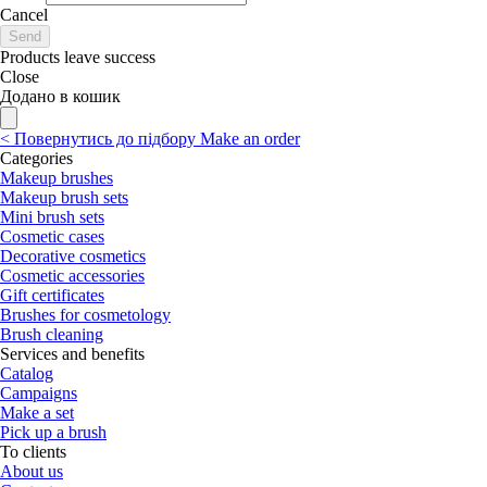
Cancel
Send
Products leave success
Close
Додано в кошик
<
Повернутись до підбору
Make an order
Categories
Makeup brushes
Makeup brush sets
Mini brush sets
Cosmetic cases
Decorative cosmetics
Cosmetic accessories
Gift certificates
Brushes for cosmetology
Brush cleaning
Services and benefits
Catalog
Campaigns
Make a set
Pick up a brush
To clients
About us