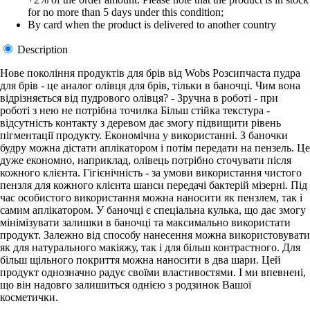
for no more than 5 days under this condition;
By card when the product is delivered to another country
Description
Нове покоління продуктів для брів від Wobs Розсипчаста пудра
для брів - це аналог олівця для брів, тільки в баночці. Чим вона
відрізняється від пудрового олівця? - Зручна в роботі - при
роботі з нею не потрібна точилка Більш стійка текстура -
відсутність контакту з деревом дає змогу підвищити рівень
пігментації продукту. Економічна у використанні. З баночки
будру можна дістати аплікатором і потім передати на пензель. Це
дуже економно, наприклад, олівець потрібно сточувати після
кожного клієнта. Гігієнічність - за умови використання чистого
пензля для кожного клієнта шанси передачі бактерій мізерні. Під
час особистого використання можна наносити як пензлем, так і
самим аплікатором. У баночці є спеціальна кулька, що дає змогу
мінімізувати залишки в баночці та максимально використати
продукт. Залежно від способу нанесення можна використовувати
як для натурального макіяжу, так і для більш контрастного. Для
більш щільного покриття можна наносити в два шари. Цей
продукт однозначно радує своїми властивостями. І ми впевнені,
що він надовго залишиться однією з родзинок Вашої
косметички.