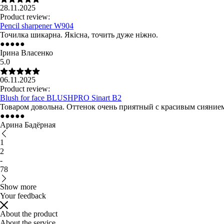
28.11.2025
Product review:
Pencil sharpener W904
Точилка шикарна. Якісна, точить дуже ніжно.
●
●
●
●
●
Ірина Власенко
5.0
06.11.2025
Product review:
Blush for face BLUSHPRO Sinart B2
Товаром довольна. Оттенок очень приятный с красивым сияние
●
●
●
●
●
Арина Бадёрная
1
2
-
78
Show more
Your feedback
About the product
About the service