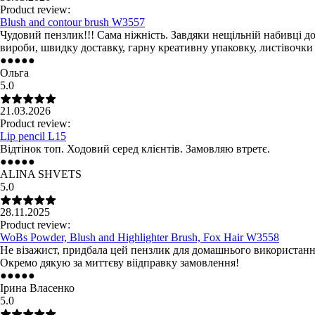
Product review:
Blush and contour brush W3557
Чудовий пензлик!!! Сама ніжність. Завдяки нещільній набивці до
вироби, швидку доставку, гарну креативну упаковку, листівочки
●
●
●
●
●
Ольга
5.0
21.03.2026
Product review:
Lip pencil L15
Відтінок топ. Ходовий серед клієнтів. Замовляю втретє.
●
●
●
●
●
ALINA SHVETS
5.0
28.11.2025
Product review:
WoBs Powder, Blush and Highlighter Brush, Fox Hair W3558
Не візажист, придбала цей пензлик для домашнього використання
Окремо дякую за миттєву віідправку замовлення!
●
●
●
●
●
Ірина Власенко
5.0