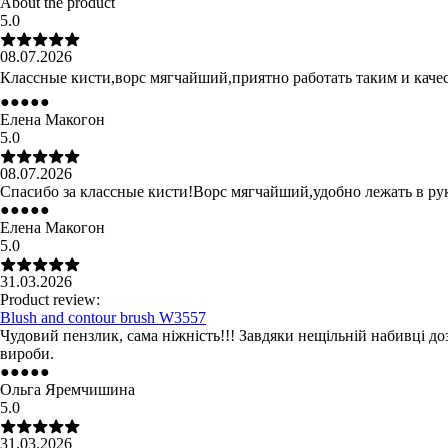
About the product
5.0
08.07.2026
Классные кисти,ворс мягчайший,приятно работать таким и кач
●
●
●
●
●
Елена Макогон
5.0
08.07.2026
Спасибо за классные кисти!Ворс мягчайший,удобно лежать в рук
●
●
●
●
●
Елена Макогон
5.0
31.03.2026
Product review:
Blush and contour brush W3557
Чудовий пензлик, сама ніжність!!! Завдяки нещільній набивці до
вироби.
●
●
●
●
●
Ольга Яремчишина
5.0
31.03.2026