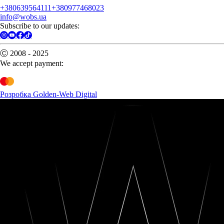
+380639564111
+380977468023
info@wobs.ua
Subscribe to our updates:
Ⓒ 2008 - 2025
We accept payment:
Розробка Golden-Web Digital