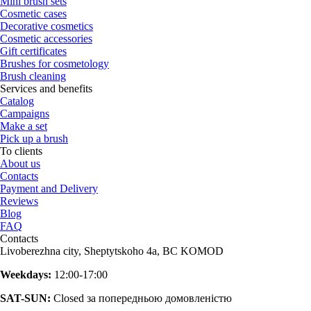
Mini brush sets
Cosmetic cases
Decorative cosmetics
Cosmetic accessories
Gift certificates
Brushes for cosmetology
Brush cleaning
Services and benefits
Catalog
Campaigns
Make a set
Pick up a brush
To clients
About us
Contacts
Payment and Delivery
Reviews
Blog
FAQ
Contacts
Livoberezhna city, Sheptytskoho 4a, BC KOMOD
Weekdays:
12:00-17:00
SAT-SUN:
Closed за попередньою домовленістю