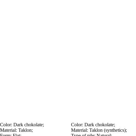
Color:
Dark chokolate;
Color:
Dark chokolate;
Material:
Taklon;
Material:
Taklon (synthetics);
Form:
Flat;
Type of pile:
Natural;