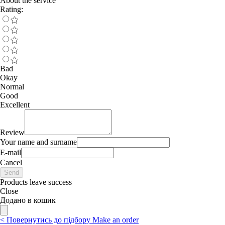
About the service
Rating:
Bad
Okay
Normal
Good
Excellent
Review
Your name and surname
E-mail
Cancel
Send
Products leave success
Close
Додано в кошик
<
Повернутись до підбору
Make an order