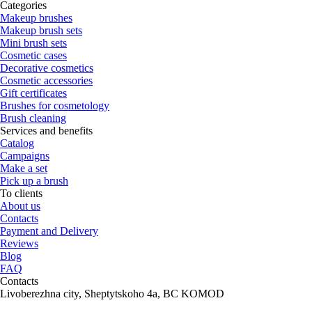
Categories
Makeup brushes
Makeup brush sets
Mini brush sets
Cosmetic cases
Decorative cosmetics
Cosmetic accessories
Gift certificates
Brushes for cosmetology
Brush cleaning
Services and benefits
Catalog
Campaigns
Make a set
Pick up a brush
To clients
About us
Contacts
Payment and Delivery
Reviews
Blog
FAQ
Contacts
Livoberezhna city, Sheptytskoho 4a, BC KOMOD