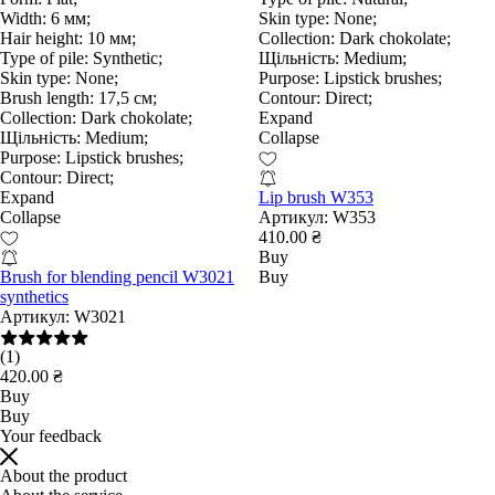
Width:
6 мм;
Skin type:
None;
Hair height:
10 мм;
Collection:
Dark chokolate;
Type of pile:
Synthetic;
Щільність:
Medium;
Skin type:
None;
Purpose:
Lipstick brushes;
Brush length:
17,5 см;
Contour:
Direct;
Collection:
Dark chokolate;
Expand
Щільність:
Medium;
Collapse
Purpose:
Lipstick brushes;
Contour:
Direct;
Expand
Lip brush W353
Collapse
Артикул:
W353
410.00 ₴
Buy
Brush for blending pencil W3021
Buy
synthetics
Артикул:
W3021
(1)
420.00 ₴
Buy
Buy
Your feedback
About the product