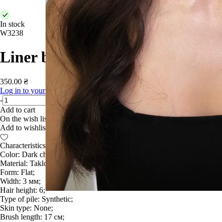
In stock
W3238
Liner brushes W3238 synthetics
350.00 ₴
Log in to your account
to see the final discount
-
+
Add to cart
On the wish list
Add to wishlist
Characteristics:
Color: Dark chokolate;
Material: Taklon;
Form: Flat;
Width: 3 мм;
Hair height: 6;
Type of pile: Synthetic;
Skin type: None;
Brush length: 17 см;