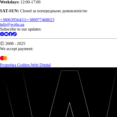
Weekdays:
12:00-17:00
SAT-SUN:
Closed за попередньою домовленістю
+380639564111
+380977468023
info@wobs.ua
Subscribe to our updates:
Ⓒ 2008 - 2025
We accept payment:
Розробка Golden-Web Digital