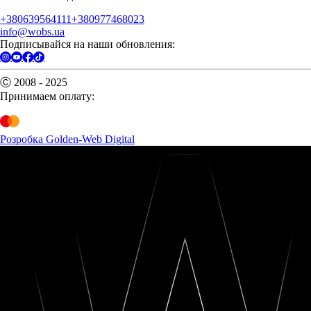
+380639564111
+380977468023
info@wobs.ua
Подписывайся на наши обновления:
Ⓒ 2008 - 2025
Принимаем оплату:
Розробка Golden-Web Digital