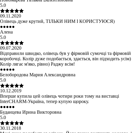
5.0
09.11.2020
Олівець дуже крутий, ТІЛЬКИ НИМ І КОРИСТУЮСЯ)
●
●
●
●
●
Алена
5.0
09.07.2020
Відправили швидко, олівець був у фірмовій сумочці та фірмовій
коробочці. Колір дуже подобається, здається, він підходить усім)
Колір лягає м'яко, рівно) Раджу всім!
●
●
●
●
●
Белобородова Мария Александровна
5.0
10.12.2019
Вперше купила цей олівець чотири роки тому на виставці
InterCHARM-Україна, тепер купую щороку.
●
●
●
●
●
Буданцева Ирина Викторовна
5.0
30.11.2018