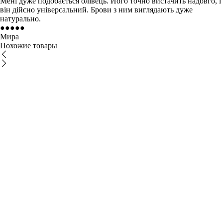
Мені дуже подобається олівець. Його точно вистачить надовго, і
він дійсно універсальний. Брови з ним виглядають дуже
натурально.
●
●
●
●
●
Мира
Похожие товары