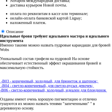
Novapost международная доставка;
доставка курьером Новой почты.
оплата по реквизитам в кассе или терминале;
онлайн-оплата банковской картой Liqpay;
наложенный платеж.
Описание
Идеальные брови требуют идеального мастера и идеального 
инструмента 
Именно такими можно назвать пудровые карандаши для бровей 
Wobs 
Уникальный состав грифеля на пудровой На основе 
обеспечивает естественный эффект окрашивания бровей и 
максимальную стойкость. 
 -В03 - коричневый, холодный, для брюнеток и шатенок; 
 -В04 - светло-коричневый, для светло-русых девочек; 
-В06 - светло-коричневый, холодный, идеален для блондинок 
Олданы имеют очень хорошую пигментацию и отлично 
тушуются их можно назвать тенями "запеченными" " в 
деревянную основу.