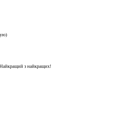
кую)
.. Найкращий з найкращих!