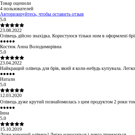
Товар оценили
4 пользователей
Авторизируйтесь, чтобы оставить отзыв
5.0
23.08.2022
Олівець дійсно знахідка. Користуюся тільки ним в оформлені брі
●
●
●
●
●
Костюк Анна Володимирівна
5.0
23.04.2022
Найкращий олівець для брів, який я коли-небудь купувала. Легко
●
●
●
●
●
Натали
5.0
12.03.2020
Олівець дуже крутий познайомилась з цим продуктом 2 роки тому і
●
●
●
●
●
Інна
5.0
15.10.2019
Дуже хороший олівець! Легко наноситься і довго тримається