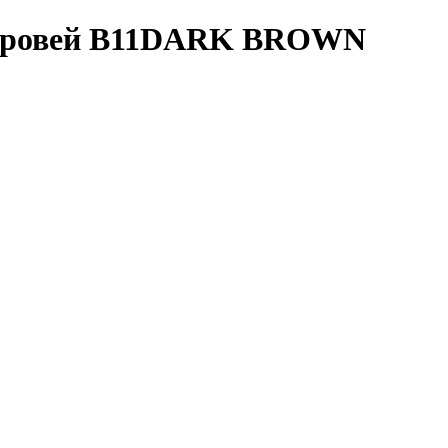
 бровей B11DARK BROWN