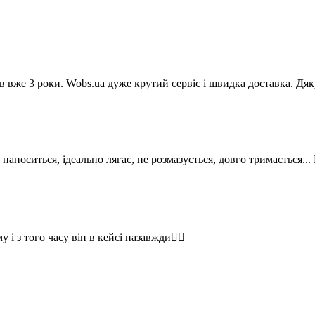
в вже 3 роки. Wobs.uа дуже крутий сервіс і швидка доставка. Дя
 наноситься, ідеально лягає, не розмазується, довго тримається.
 з того часу він в кейсі назавжди👍🏻