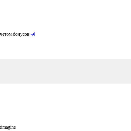
учетом бонусов
eimagine