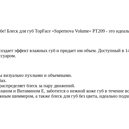
ебе! Блеск для губ TopFace «Supernova Volume» PT209 - это идеал
й создает эффект влажных губ и придает им объем. Доступный в 
ссуаром.
убы визуально пухлыми и объемными.
бах.
аспределяет блеск за пару движений.
аном и Витамином Е, заботится о нежной коже губ в течение вс
жным шиммером, а также блеск для губ без цвета, идеально подх