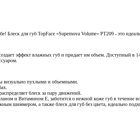
ебе! Блеск для губ TopFace «Supernova Volume» PT209 - это идеал
й создает эффект влажных губ и придает им объем. Доступный в 
ссуаром.
убы визуально пухлыми и объемными.
бах.
аспределяет блеск за пару движений.
аном и Витамином Е, заботится о нежной коже губ в течение вс
жным шиммером, а также блеск для губ без цвета, идеально подх