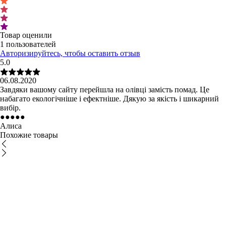
Товар оценили
1 пользователей
Авторизируйтесь, чтобы оставить отзыв
5.0
06.08.2020
Завдяки вашому сайту перейшла на олівці замість помад. Це
набагато екологічніше і ефектніше. Дякую за якість і шикарний
вибір.
●
●
●
●
●
Алиса
Похожие товары