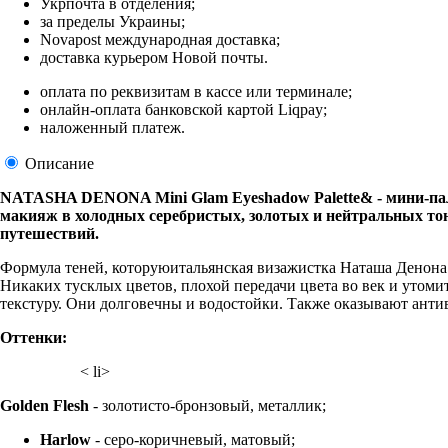
Укрпочта в отделения;
за пределы Украины;
Novapost международная доставка;
доставка курьером Новой почты.
оплата по реквизитам в кассе или терминале;
онлайн-оплата банковской картой Liqpay;
наложенный платеж.
Описание
NATASHA DENONA Mini Glam Eyeshadow Palette& - мини-палл
макияж в холодных серебристых, золотых и нейтральных тон
путешествий.
Формула теней, которуюитальянская визажистка Наташа Денона 
Никаких тусклых цветов, плохой передачи цвета во век и утом
текстуру. Они долговечны и водостойки. Также оказывают анти
Оттенки:
< li>
Golden Flesh
- золотисто-бронзовый, металлик;
Harlow
- серо-коричневый, матовый;