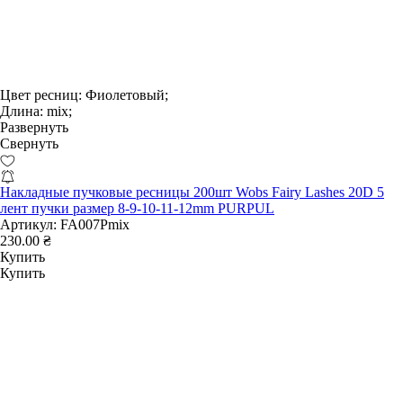
Цвет ресниц:
Фиолетовый;
Длина:
mix;
Развернуть
Свернуть
Накладные пучковые ресницы 200шт Wobs Fairy Lashes 20D 5
лент пучки размер 8-9-10-11-12mm PURPUL
Артикул:
FA007Pmix
230.00 ₴
Купить
Купить