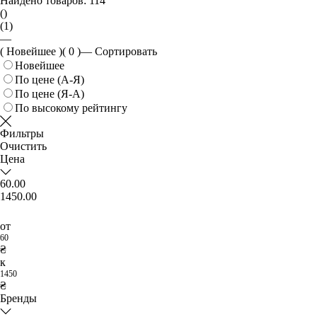
Найдено товаров:
114
()
(1)
—
( Новейшее )
( 0 )
—
Сортировать
Новейшее
По цене (А-Я)
По цене (Я-А)
По высокому рейтингу
Фильтры
Очистить
Цена
60.00
1450.00
от
60
₴
к
1450
₴
Бренды