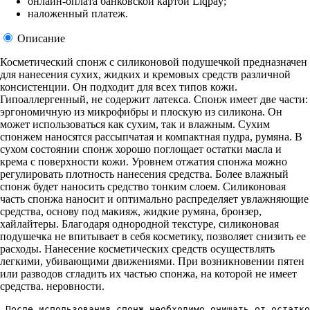
онлайн-оплата банковской картой Liqpay;
наложенный платеж.
Описание
Косметический спонж с силиконовой подушечкой предназначен
для нанесения сухих, жидких и кремовых средств различной
консистенции. Он подходит для всех типов кожи.
Гипоаллергенный, не содержит латекса. Спонж имеет две части:
эргономичную из микрофибры и плоскую из силикона. Он
может использоваться как сухим, так и влажным. Сухим
спонжем наносятся рассыпчатая и компактная пудра, румяна. В
сухом состоянии спонж хорошо поглощает остатки масла и
крема с поверхности кожи. Уровнем отжатия спонжа можно
регулировать плотность нанесения средства. Более влажный
спонж будет наносить средство тонким слоем. Силиконовая
часть спонжа наносит и оптимально распределяет увлажняющие
средства, основу под макияж, жидкие румяна, бронзер,
хайлайтеры. Благодаря однородной текстуре, силиконовая
подушечка не впитывает в себя косметику, позволяет снизить ее
расходы. Нанесение косметических средств осуществлять
легкими, убивающими движениями. При возникновении пятен
или разводов сгладить их частью спонжа, на которой не имеет
средства. неровности.
 После использования спонж необходимо очищать от остатко