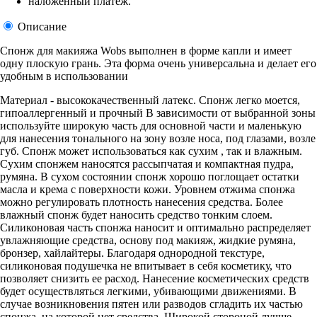
наложенный платеж.
Описание
Спонж для макияжа Wobs выполнен в форме капли и имеет
одну плоскую грань. Эта форма очень универсальна и делает его
удобным в использовании
Материал - высококачественный латекс. Спонж легко моется,
гипоаллергенный и прочный В зависимости от выбранной зоны
используйте широкую часть для основной части и маленькую
для нанесения тонального на зону возле носа, под глазами, возле
губ. Спонж может использоваться как сухим , так и влажным.
Сухим спонжем наносятся рассыпчатая и компактная пудра,
румяна. В сухом состоянии спонж хорошо поглощает остатки
масла и крема с поверхности кожи. Уровнем отжима спонжа
можно регулировать плотность нанесения средства. Более
влажный спонж будет наносить средство тонким слоем.
Силиконовая часть спонжа наносит и оптимально распределяет
увлажняющие средства, основу под макияж, жидкие румяна,
бронзер, хайлайтеры. Благодаря однородной текстуре,
силиконовая подушечка не впитывает в себя косметику, что
позволяет снизить ее расход. Нанесение косметических средств
будет осуществляться легкими, убивающими движениями. В
случае возникновения пятен или разводов сгладить их частью
спонжа, на которой нет средства. Широкой стороной лучше