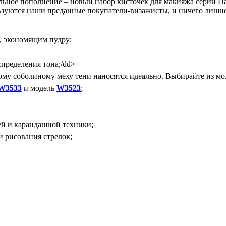
ьное пополнение – новый набор кисточек для макияжа серии Dark
ользуются наши преданные покупатели-визажисты, и ничего лишн
, экономящим пудру;
спределения тона;/dd>
гому соболиному меху тени наносятся идеально. Выбирайте из м
W3533
и модель
W3523
;
ей и карандашной техники;
и рисования стрелок;