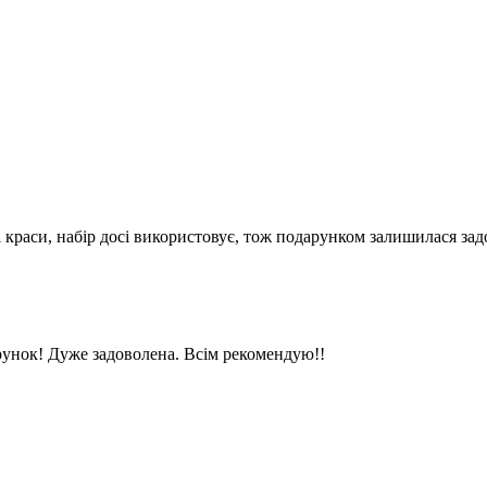
і краси, набір досі використовує, тож подарунком залишилася зад
рунок! Дуже задоволена. Всім рекомендую!!