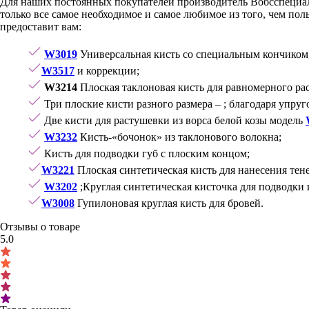
Для наших постоянных покупателей
производитель Вобс
специал
только все самое необходимое и самое любимое из того, чем п
предоставит вам:
W3019
Универсальная кисть со специальным кончиком
W3517
и коррекции;
W3214
Плоская таклоновая кисть для равномерного ра
Три плоские кисти разного размера – ; благодаря упру
Две кисти для растушевки из ворса белой козы модель
W3232
Кисть-«бочонок» из таклонового волокна;
Кисть для подводки губ с плоским концом;
W3221
Плоская синтетическая кисть для нанесения тен
W3202
;Круглая синтетическая кисточка для подводки 
W3008
Гупилоновая круглая кисть для бровей.
Отзывы о товаре
5.0