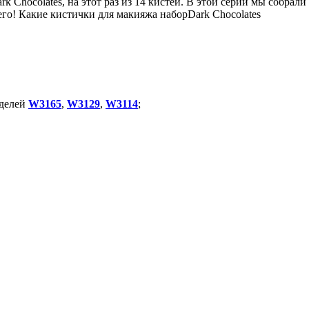
 Chocolates, на этот раз из 14 кистей. В этой серии мы собрали
его! Какие
кистички для макияжа набор
Dark Chocolates
оделей
W3165
,
W3129
,
W3114
;