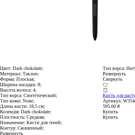
Цвет:
Dark chokolate;
Тип ворса:
Нат
Материал:
Таклон;
Развернуть
Форма:
Плоская;
Свернуть
Ширина насадки:
8;
Высота волоса:
4;
Тип ворса:
Синтетический;
Кисть для раст
Тип кожи:
None;
Артикул:
W354
Длина кисти:
18,5 см;
595.00 ₴
Колекція:
Dark chokolate;
Купить
Плостность:
Средняя;
Купить
Назначение:
Кисти для теней;
Контур:
Скошенный;
Развернуть