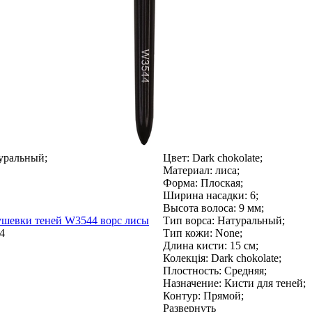
уральный;
Цвет:
Dark chokolate;
Материал:
лиса;
Форма:
Плоская;
Ширина насадки:
6;
Высота волоса:
9 мм;
ушевки теней W3544 ворс лисы
Тип ворса:
Натуральный;
4
Тип кожи:
None;
Длина кисти:
15 см;
Колекція:
Dark chokolate;
Плостность:
Средняя;
Назначение:
Кисти для теней;
Контур:
Прямой;
Развернуть