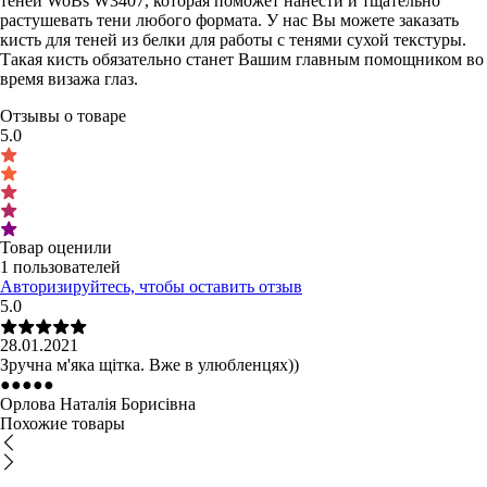
теней WoBs W3407, которая поможет нанести и тщательно
растушевать тени любого формата. У нас Вы можете заказать
кисть для теней из белки для работы с тенями сухой текстуры.
Такая кисть обязательно станет Вашим главным помощником во
время визажа глаз.
Отзывы о товаре
5.0
Товар оценили
1 пользователей
Авторизируйтесь, чтобы оставить отзыв
5.0
28.01.2021
Зручна м'яка щітка. Вже в улюбленцях))
●
●
●
●
●
Орлова Наталія Борисівна
Похожие товары