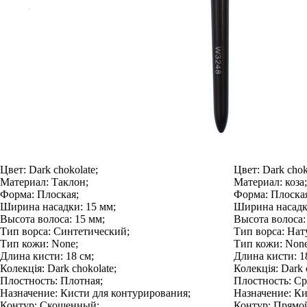
Цвет:
Dark chokolate;
Цвет:
Dark chok
Материал:
Таклон;
Материал:
коза;
Форма:
Плоская;
Форма:
Плоская
Ширина насадки:
15 мм;
Ширина насадк
Высота волоса:
15 мм;
Высота волоса:
Тип ворса:
Синтетический;
Тип ворса:
Нат
Тип кожи:
None;
Тип кожи:
None
Длина кисти:
18 см;
Длина кисти:
18
Колекція:
Dark chokolate;
Колекція:
Dark c
Плостность:
Плотная;
Плостность:
Ср
Назначение:
Кисти для контурирования;
Назначение:
Ки
Контур:
Скошенный;
Контур:
Прямо