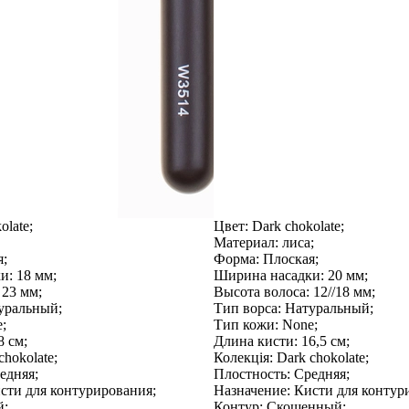
olate;
Цвет:
Dark chokolate;
Материал:
лиса;
;
Форма:
Плоская;
и:
18 мм;
Ширина насадки:
20 мм;
23 мм;
Высота волоса:
12//18 мм;
уральный;
Тип ворса:
Натуральный;
;
Тип кожи:
None;
 см;
Длина кисти:
16,5 см;
hokolate;
Колекція:
Dark chokolate;
едняя;
Плостность:
Средняя;
сти для контурирования;
Назначение:
Кисти для контур
й;
Контур:
Скошенный;