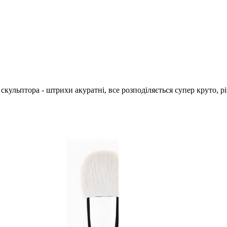
кульптора - штрихи акуратні, все розподіляється супер круто, р