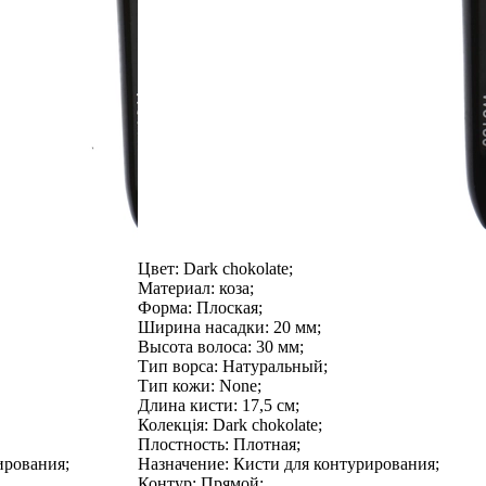
Цвет:
Dark chokolate;
Материал:
коза;
Форма:
Плоская;
Ширина насадки:
20 мм;
Высота волоса:
30 мм;
Тип ворса:
Натуральный;
Тип кожи:
None;
Длина кисти:
17,5 см;
Колекція:
Dark chokolate;
Плостность:
Плотная;
ирования;
Назначение:
Кисти для контурирования;
Контур:
Прямой;