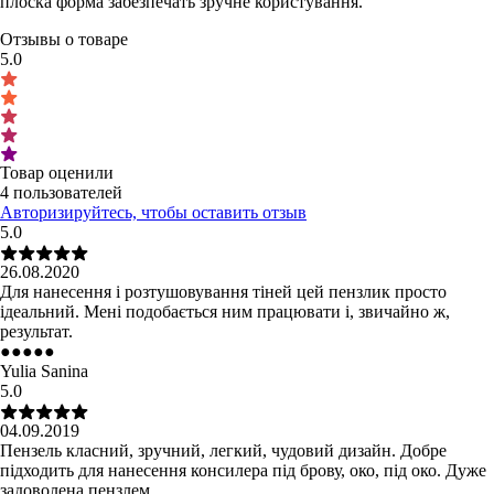
плоска форма забезпечать зручне користування.
Отзывы о товаре
5.0
Товар оценили
4 пользователей
Авторизируйтесь, чтобы оставить отзыв
5.0
26.08.2020
Для нанесення і розтушовування тіней цей пензлик просто
ідеальний. Мені подобається ним працювати і, звичайно ж,
результат.
●
●
●
●
●
Yulia Sanina
5.0
04.09.2019
Пензель класний, зручний, легкий, чудовий дизайн. Добре
підходить для нанесення консилера під брову, око, під око. Дуже
задоволена пензлем.