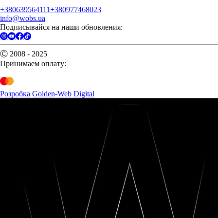
+380639564111
+380977468023
info@wobs.ua
Подписывайся на наши обновления:
Ⓒ 2008 - 2025
Принимаем оплату:
Розробка Golden-Web Digital