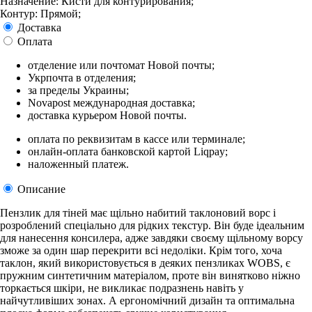
Назначение: Кисти для контурирования;
Контур: Прямой;
Доставка
Оплата
отделение или почтомат Новой почты;
Укрпочта в отделения;
за пределы Украины;
Novapost международная доставка;
доставка курьером Новой почты.
оплата по реквизитам в кассе или терминале;
онлайн-оплата банковской картой Liqpay;
наложенный платеж.
Описание
Пензлик для тіней має щільно набитий таклоновий ворс і
розроблений спеціально для рідких текстур. Він буде ідеальним
для нанесення консилера, адже завдяки своєму щільному ворсу
зможе за один шар перекрити всі недоліки. Крім того, хоча
таклон, який використовується в деяких пензликах WOBS, є
пружним синтетичним матеріалом, проте він винятково ніжно
торкається шкіри, не викликає подразнень навіть у
найчутливіших зонах. А ергономічний дизайн та оптимальна