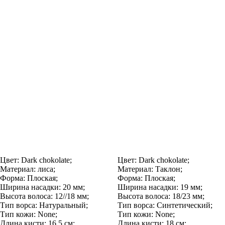
Цвет:
Dark chokolate;
Цвет:
Dark chokolate;
Материал:
лиса;
Материал:
Таклон;
Форма:
Плоская;
Форма:
Плоская;
Ширина насадки:
20 мм;
Ширина насадки:
19 мм;
Высота волоса:
12//18 мм;
Высота волоса:
18/23 мм;
Тип ворса:
Натуральный;
Тип ворса:
Синтетический;
Тип кожи:
None;
Тип кожи:
None;
Длина кисти:
16,5 см;
Длина кисти:
18 см;