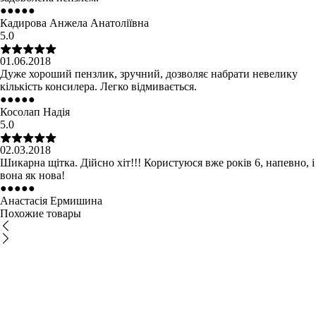
●
●
●
●
●
Кадирова Анжела Анатоліївна
5.0
01.06.2018
Дуже хороший пензлик, зручний, дозволяє набрати невелику
кількість консилера. Легко відмивається.
●
●
●
●
●
Косолап Надія
5.0
02.03.2018
Шикарна щітка. Дійсно хіт!!! Користуюся вже років 6, напевно, і
вона як нова!
●
●
●
●
●
Анастасія Ермишина
Похожие товары