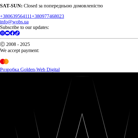
SAT-SUN:
Closed за попередньою домовленістю
+380639564111
+380977468023
info@wobs.ua
Subscribe to our updates:
Ⓒ 2008 - 2025
We accept payment:
Розробка Golden-Web Digital