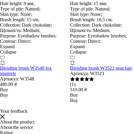
Hair height:
9 мм;
Hair height:
15 мм;
Type of pile:
Natural;
Type of pile:
Natural;
Skin type:
None;
Skin type:
None;
Brush length:
15 sm;
Brush length:
16,5 см;
Collection:
Dark chokolate;
Collection:
Dark chokolate;
Щільність:
Medium;
Щільність:
Medium;
Purpose:
Eyeshadow brushes;
Purpose:
Eyeshadow brushes;
Contour:
Direct;
Contour:
Direct;
Expand
Expand
Collapse
Collapse
Blending brush W3548 fox
Blending brush W3523 goat hair
squirrels
Артикул:
W3523
Артикул:
W3548
480.00 ₴
(1)
Buy
510.00 ₴
Buy
Buy
Buy
Your feedback
About the product
About the service
Rating: