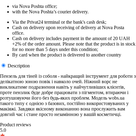
via Nova Poshta office;
with the Nova Poshta’s courier delivery.
Via the Privat24 terminal or the bank's cash desk;
Cash on delivery upon receiving of delivery at Nova Posta
office.
Cash on delivery includes payment in the amount of 20 UAH
+2% of the order amount. Please note that the product is in stock
for no more than 5 days under this condition;
By card when the product is delivered to another country
Description
Пензель для тіней із соболя - найкращий інструмент для роботи з
делікатною зоною повік і навколо очей. Ніжний ворс не
викликатиме подразнення навіть у найчутливіших клієнтів,
проте пензлик буде добре працювати з пігментом, втираючи і
розтушовуючи його без будь-яких проблем. Модель wobs.ua
такого типу є однією з базових, постійно використовуваних у
макіяжі. Завдяки якісному виконанню вона прослужить вам
довгий час і стане просто незамінною у вашій косметичці.
Product reviews
5.0