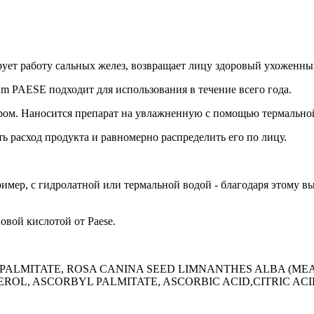
рует работу сальных желез, возвращает лицу здоровый ухоженны
um PAESE подходит для использования в течение всего года.
ером. Наносится препарат на увлажненную с помощью термально
 расход продукта и равномерно распределить его по лицу.
мер, с гидролатной или термальной водой - благодаря этому вы
овой кислотой от Paese.
SOPALMITATE, ROSA CANINA SEED LIMNANTHES ALBA (M
HEROL, ASCORBYL PALMITATE, ASCORBIC ACID,CITRIC ACI