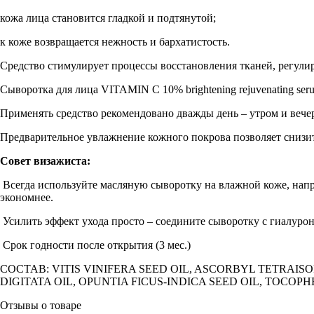
кожа лица становится гладкой и подтянутой;
к коже возвращается нежность и бархатистость.
Средство стимулирует процессы восстановления тканей, регули
Сыворотка для лица VITAMIN C 10% brightening rejuvenating ser
Применять средство рекомендовано дважды день – утром и веч
Предварительное увлажнение кожного покрова позволяет снизить
Совет визажиста:
Всегда используйте масляную сыворотку на влажной коже, напри
экономнее.
Усилить эффект ухода просто – соедините сыворотку с гиалурон
Срок годности после открытия (3 мес.)
СОСТАВ: VITIS VINIFERA SEED OIL, ASCORBYL TETRAI
DIGITATA OIL, OPUNTIA FICUS-INDICA SEED OIL, TOCOP
Отзывы о товаре