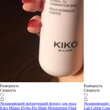
Развернуть
Развернуть
Свернуть
Свернуть
Увлажняющий матирующий флюид для лица
Увлажняющий к
Kiko Milano Hydra Pro Matte Moisturising Fluid
Lait-Crème Conc