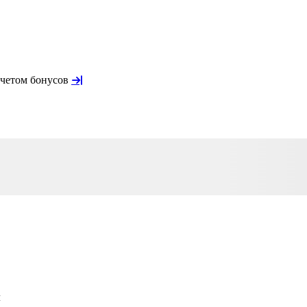
учетом бонусов
л