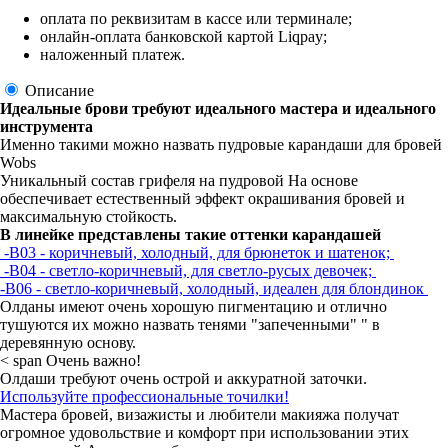
оплата по реквизитам в кассе или терминале;
онлайн-оплата банковской картой Liqpay;
наложенный платеж.
Описание
Идеальные брови требуют идеального мастера и идеального 
инструмента 
Именно такими можно назвать пудровые карандаши для бровей 
Wobs 
Уникальный состав грифеля на пудровой На основе 
обеспечивает естественный эффект окрашивания бровей и 
максимальную стойкость. 
В линейке представлены такие оттенки карандашей
 -В03 - коричневый, холодный, для брюнеток и шатенок; 
 -В04 - светло-коричневый, для светло-русых девочек; 
-В06 - светло-коричневый, холодный, идеален для блондинок 
Олданы имеют очень хорошую пигментацию и отлично 
тушуются их можно назвать тенями "запеченными" " в 
деревянную основу.
< span Очень важно! 
Олдаши требуют очень острой и аккуратной заточки. 
Используйте профессиональные точилки!
Мастера бровей, визажисты и любители макияжа получат 
огромное удовольствие и комфорт при использовании этих 