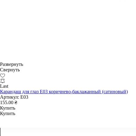
Развернуть
Свернуть
Last
Карандаш для глаз E03 коричнево-баклажанный (сатиновый)
Артикул:
E03
155.00 ₴
Купить
Купить