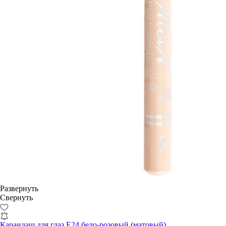
Развернуть
Свернуть
Карандаш для глаз E24 бело-розовый (матовый)