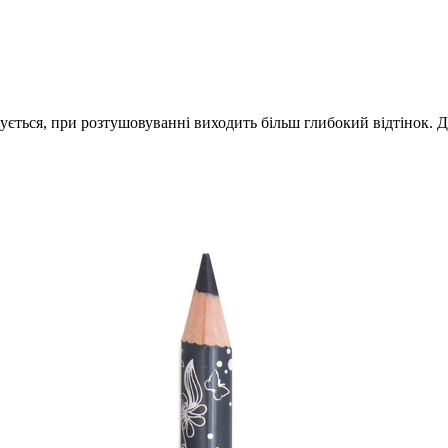
ується, при розтушовуванні виходить більш глибокий відтінок.