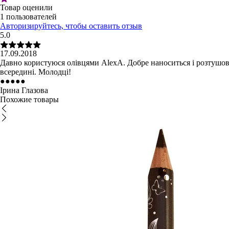
Товар оценили
1 пользователей
Авторизируйтесь, чтобы оставить отзыв
5.0
17.09.2018
Давно користуюся олівцями AlexA. Добре наноситься і розтушов
всередині. Молодці!
●
●
●
●
●
Ірина Глазова
Похожие товары