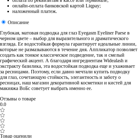
оплата по реквизитам в кассе или терминале;
онлайн-оплата банковской картой Liqpay;
наложенный платеж.
Описание
Глубокая, матовая подводка для глаз Eyegasm Eyeliner Paese в
черном цвете – выбор для выразительного и драматического
взгляда. Ее водостойкая формула гарантирует идеальные линии,
которые не размазываются в течение дня. Аппликатор позволяет
создать как тонкое классическое подведение, так и смелый
графический акцент. А благодаря ингредиентам Widealash и
экстракту базилика, эта водостойкая подводка еще и ухаживает
за ресницами. Поэтому, если давно мечтали купить подводку
для глаз, сочетающую стойкость, элегантность и заботу о
ресницах, наш магазин декоративной косметики и кистей для
макияжа ВоБс советует выбрать именно ее.
Отзывы о товаре
0.0
Товар оценили