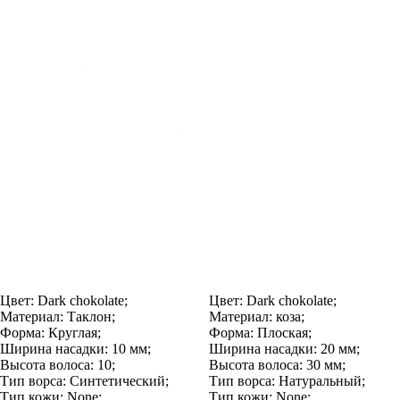
Цвет:
Dark chokolate;
Цвет:
Dark chokolate;
Материал:
Таклон;
Материал:
коза;
Форма:
Круглая;
Форма:
Плоская;
Ширина насадки:
10 мм;
Ширина насадки:
20 мм;
Высота волоса:
10;
Высота волоса:
30 мм;
Тип ворса:
Синтетический;
Тип ворса:
Натуральный;
Тип кожи:
None;
Тип кожи:
None;