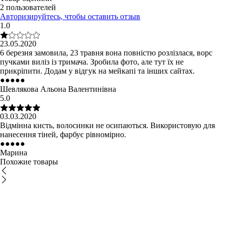
2 пользователей
Авторизируйтесь, чтобы оставить отзыв
1.0
23.05.2020
6 березня замовила, 23 травня вона повністю розлізлася, ворс
пучками виліз із тримача. Зробила фото, але тут їх не
прикріпити. Додам у відгук на мейкапі та інших сайтах.
●
●
●
●
●
Шевлякова Альона Валентинівна
5.0
03.03.2020
Відмінна кисть, волосинки не осипаються. Використовую для
нанесення тіней, фарбує рівномірно.
●
●
●
●
●
Марина
Похожие товары