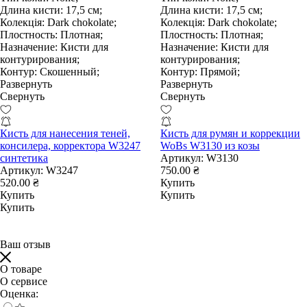
Длина кисти:
17,5 см;
Длина кисти:
17,5 см;
Колекція:
Dark chokolate;
Колекція:
Dark chokolate;
Плостность:
Плотная;
Плостность:
Плотная;
Назначение:
Кисти для
Назначение:
Кисти для
контурирования;
контурирования;
Контур:
Скошенный;
Контур:
Прямой;
Развернуть
Развернуть
Свернуть
Свернуть
Кисть для нанесения теней,
Кисть для румян и коррекции
консилера, корректора W3247
WoBs W3130 из козы
синтетика
Артикул:
W3130
Артикул:
W3247
750.00 ₴
520.00 ₴
Купить
Купить
Купить
Купить
Ваш отзыв
О товаре
О сервисе
Оценка: