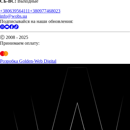
СБ-ВС:
Выходные
+380639564111
+380977468023
info@wobs.ua
Подписывайся на наши обновления:
Ⓒ 2008 - 2025
Принимаем оплату:
Розробка Golden-Web Digital