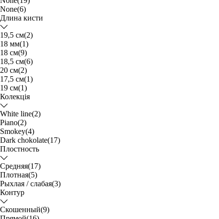
None
(19)
None
(6)
Длина кисти
19,5 см
(2)
18 мм
(1)
18 см
(9)
18,5 см
(6)
20 см
(2)
17,5 см
(1)
19 см
(1)
Колекція
White line
(2)
Piano
(2)
Smokey
(4)
Dark chokolate
(17)
Плостность
Средняя
(17)
Плотная
(5)
Рыхлая / слабая
(3)
Контур
Скошенный
(9)
Прямой
(16)