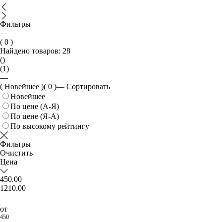
Фильтры
—
( 0 )
Найдено товаров:
28
()
(1)
—
( Новейшее )
( 0 )
—
Сортировать
Новейшее
По цене (А-Я)
По цене (Я-А)
По высокому рейтингу
Фильтры
Очистить
Цена
450.00
1210.00
от
450