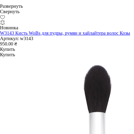
Развернуть
Свернуть
Новинка
W3143 Кисть WoBs для пудры, румян и хайлайтера волос Козы
Артикул:
w3143
950.00 ₴
Купить
Купить